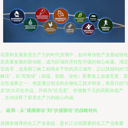
在培育和发展新质生产力的时代浪潮中，如何将传统产业基础转
为高质量发展的新动能，成为区域经济转型升级的核心命题。湖
省宜昌市，这座因三峡工程闻名于世的滨江城市，正以其独到的“
解法”，在“高智绿”（高端、智能、绿色）新赛道上加速竞逐。其
标志性成果之一，便是通过前沿的生物化工技术研发，将昔日的“
卖”的大宗化学品，升级为“论克卖”、价值数千元的高附加值产
品，生动诠释了新质生产力的核心内涵。
、 破局：从“规模驱动”到“价值驱动”的战略转向
宜昌拥有雄厚的化工产业基础，是长江沿线重要的化工产业集聚