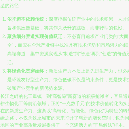
借鉴的路径：
依托但不依赖传统
：深度挖掘传统产业中的技术积累、人才
备和供应链基础，将其作为跃升的跳板，而非转型的包袱。
聚焦细分赛道实现价值跃迁
：不必盲目追求产业门类的“大而
全”，而应在全球产业链中找准具有技术优势和市场潜力的细
高端赛道，集中资源实现从“制造”到“智造”再到“创造”的价值
迁。
将绿色化贯穿始终
：新质生产力本质上是先进生产力，也必
是环境友好型生产力。绿色低碳不仅是约束条件，更是技术
破和产业竞争的新优势来源。
从长江之畔的化工重镇，到“高智绿”新赛道的积极抢滩者，宜昌通
深耕生物化工等前沿领域，正将“一克数千元”的技术价值转化为实
在在的新质生产力。这条以“高端化、智能化、绿色化”为特征的转
升级之路，不仅为这座城市的未来打开了崭新的增长空间，也为
类地区的产业高质量发展提供了一个充满活力的“宜昌解法”样本。