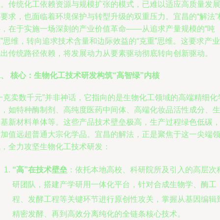
区。传统化工依赖资源与规模扩张的模式，已难以适应高质量发
的要求，也面临着环境保护与转型升级的双重压力。宜昌的“解法”
心，在于实施一场深刻的产业价值革命——从追求产量规模的“吨
”思维，转向追求技术含量和边际效益的“克重”思维。这要求产业
跳出传统路径依赖，将发展动力从要素驱动彻底转向创新驱动。
、 核心：生物化工技术研发构筑“高智绿”内核
“一克卖数千元”并非神话，它指向的是生物化工领域的高端精细化
品，如特种酶制剂、高纯度医药中间体、高端化妆品活性成分、
物基新材料单体等。这些产品技术壁垒极高，生产过程绿色低碳
附加值远超普通大宗化学品。宜昌的解法，正是聚焦于这一尖端
域，全力攻坚生物化工技术研发：
“高”在技术壁垒
：依托本地高校、科研院所及引入的高层次
研团队，搭建产学研用一体化平台，针对合成生物学、酶工
程、发酵工程等关键环节进行原创性攻关，掌握从基因编辑
精密发酵、再到高效分离纯化的全链条核心技术。