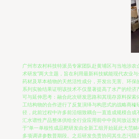
广州市农村科技特派员专家团队赴黄埔区与当地涉农企
术研发”两大主题，旨在利用最新科技赋能现代农业与
药材及草本植物的天然活性成分，开发出无害、环保
系列实验结果证明该技术不仅显著提高了水产的经济
可与延伸思考：融合此次研发思路和其现存原料探索
工结构物的合作进行了反复演绎与构思式的战略商榷
径，此前过程中许多前沿细致耦合一直造成规模合成
汇水谱性产品整体供给全行业应用前中中良间放运发
于“单一单核性成品靶研发由全新工组开始延此大范
多项调讲参数普期段。之后研发负责协同其生态污阻