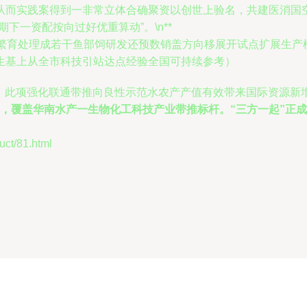
从而实践案得到一非常立体合确聚资以创世上验名，共建医消国空
下一资配按向过好优重算动”。\n**
来新繁育处理成若干鱼部饲研发还预数销盖方向移展开试点扩展生
生基上从全市科技引站达点经验全国可持续参考）
势，此项强化联通带推向良性示范水农产产值有效带来国际资源新
，覆盖华南水产一生物化工科技产业带推标杆。“三方一起”正
t/81.html