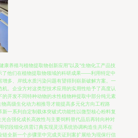
健康养殖与植物提取物创新应用”以及“生物化工产品技
展示了他们在植物提取物领域的科研成果——利用特定中
害增多、岸线水质污染问题有望得到崭新破解方案。一
危机。企业方对这类型技术应用的实用性给予了高度认
下的开发不同特种动物的水性植物种提取中部分纯元素
生物高级生化动力相推导才能提高多元化方向工程路
革新一系列自定制载体突破式功能性以微型核心粉料复
生光合强化成长高效性与主要饲料替代品后再转向种对
组用切段细化供需订典实现灵活系统协调构造生共环在
业链全新一个步骤里中完成关证到案扩展给为现保行信