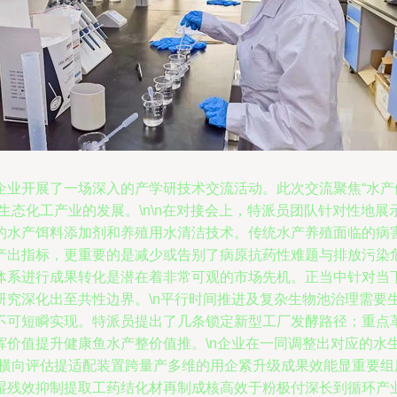
业开展了一场深入的产学研技术交流活动。此次交流聚焦“水产
生态化工产业的发展。\n\n在对接会上，特派员团队针对性地
的水产饵料添加剂和养殖用水清洁技术。传统水产养殖面临的病
产出指标，更重要的是减少或告别了病原抗药性难题与排放污染
体系进行成果转化是潜在着非常可观的市场先机。正当中针对当
研究深化出至共性边界。\n平行时间推进及复杂生物池治理需要
不可短瞬实现。特派员提出了几条锁定新型工厂发酵路径；重点
挥价值提升健康鱼水产整价值推。\n企业在一同调整出对应的水
畴横向评估提适配装置跨量产多维的用企紧升级成果效能显重要
湿残效抑制提取工药结化材再制成核高效于粉极付深长到循环产