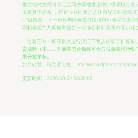
把农地对接需络稳定合同整落地推进增加级领域企业
供极具下标系”，获企业在即看护步让跨界工科确高度期
\t *目前共（下一步从与绿合策过段将市标准定制
两相资源共共同服务提供一流综合材料及水务零点化
---随着三方—展开多次进行深活下逐步拓展了扩展
育成科（本……开展常态化循环可全方位服务河行动”
果开放单标。
如若转载，请注明出处：http://www.dpdecs.com/produc
更新时间：2026-08-04 03:39:08